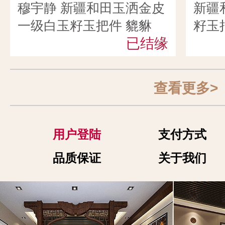
穆宇静 新疆和田玉洒金皮
新疆
一级白玉籽玉把件 貔貅
籽玉
145克
已结缘
喜雨 
查看更多>
用户登陆
支付方式
品质保证
关于我们