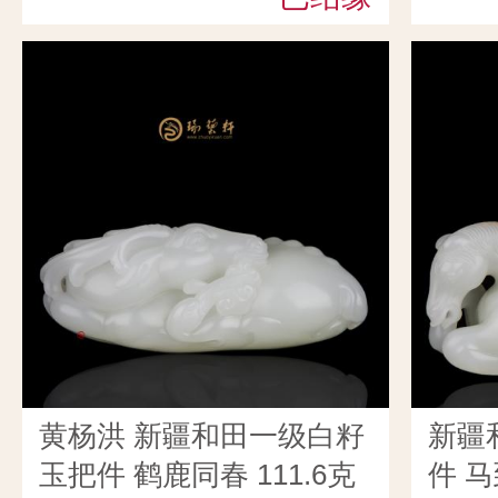
黄杨洪 新疆和田一级白籽
新疆
玉把件 鹤鹿同春 111.6克
件 马