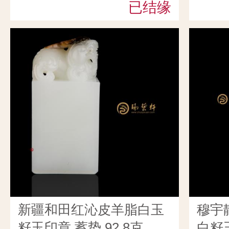
已结缘
新疆和田红沁皮羊脂白玉
穆宇
籽玉印章 蓄势 92.8克
白籽