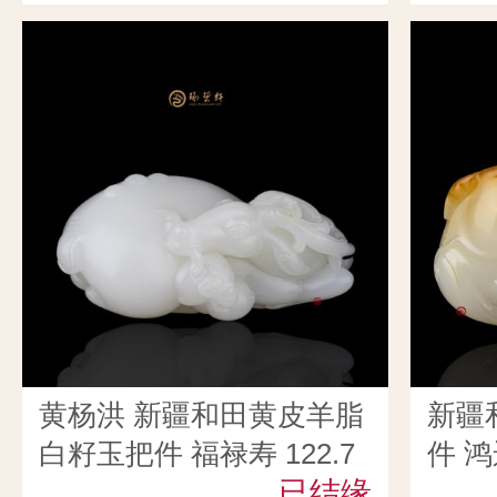
黄杨洪 新疆和田黄皮羊脂
新疆
白籽玉把件 福禄寿 122.7
件 鸿
克
已结缘