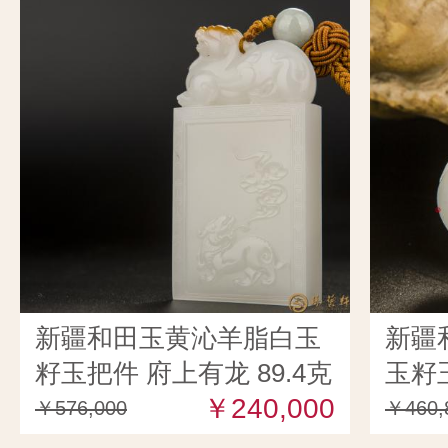
新疆和田玉黄沁羊脂白玉
新疆
籽玉把件 府上有龙 89.4克
玉籽玉
￥240,000
克
￥576,000
￥460,