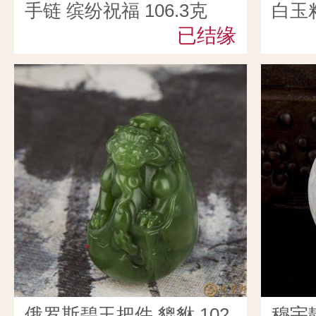
手链 缤纷祝福 106.3克
白玉
已结缘
87.5
俄罗斯碧玉把件 貔貅 102
穆宇