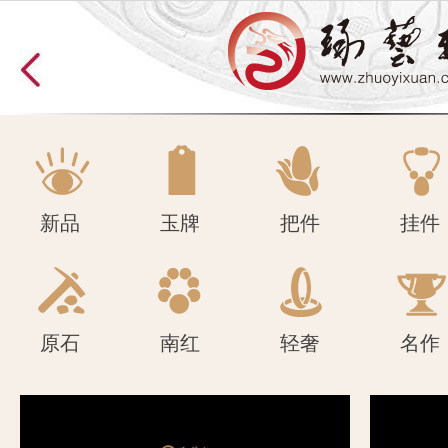
原石
南红
轻奢
名作
新品
玉牌
把件
挂件
原石
南红
轻奢
名作