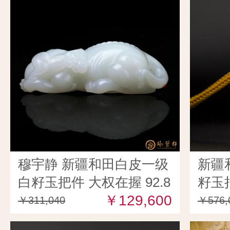
穆宇静 新疆和田白皮一级
新疆
白籽玉把件 大权在握 92.8
籽玉把
克
￥129,600
￥311,040
￥576,