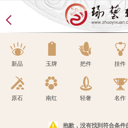
原石
南红
轻奢
名作
新品
玉牌
把件
挂件
原石
南红
轻奢
名作
抱歉，没有找到符合条件