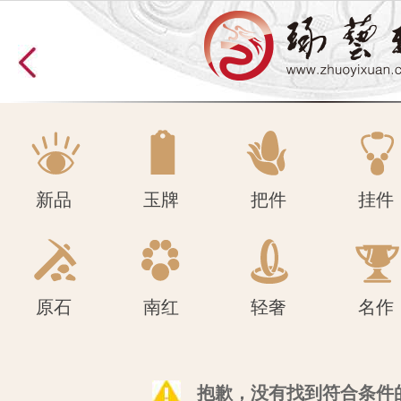
原石
南红
轻奢
名作
新品
玉牌
把件
挂件
原石
南红
轻奢
名作
抱歉，没有找到符合条件