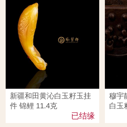
新疆和田黄沁白玉籽玉挂
穆宇
件 锦鲤 11.4克
白玉
已结缘
57克