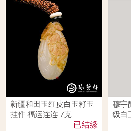
新疆和田玉红皮白玉籽玉
穆宇
挂件 福运连连 7克
级白玉
已结缘
克