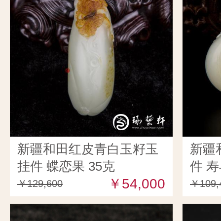
新疆和田红皮青白玉籽玉
新疆
挂件 蝶恋果 35克
件 寿
￥54,000
￥129,600
￥109,