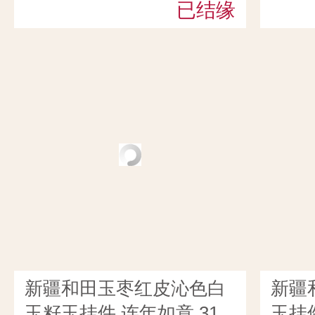
已结缘
有余 
新疆和田玉枣红皮沁色白
新疆
玉籽玉挂件 连年如意 31
玉挂