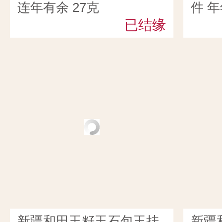
连年有余 27克
件 年
已结缘
新疆和田玉籽玉石包玉挂
新疆