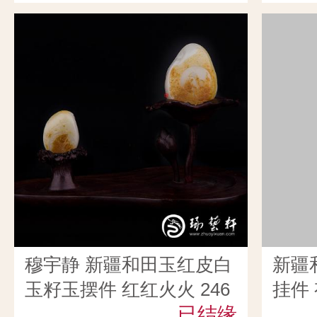
穆宇静 新疆和田玉红皮白
新疆
玉籽玉摆件 红红火火 246
挂件
克
已结缘
17克