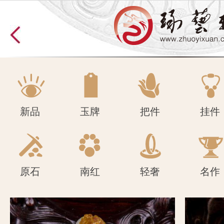
原石
南红
轻奢
名作
新品
玉牌
把件
挂件
原石
南红
轻奢
名作