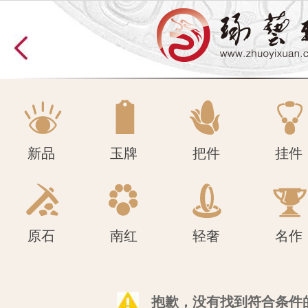
原石
南红
轻奢
名作
新品
玉牌
把件
挂件
原石
南红
轻奢
名作
抱歉，没有找到符合条件