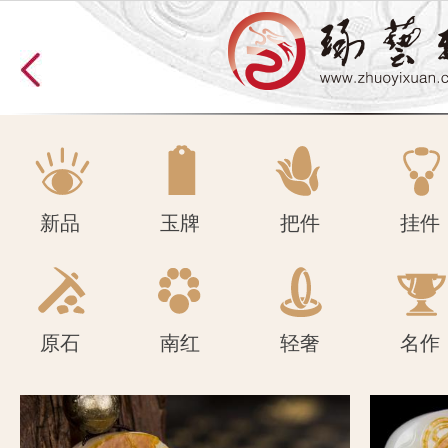
原石
南红
轻奢
名作
新品
玉牌
把件
挂件
原石
南红
轻奢
名作