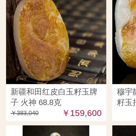
新疆和田红皮白玉籽玉牌
穆宇
子 火神 68.8克
籽玉
￥159,600
￥383,040