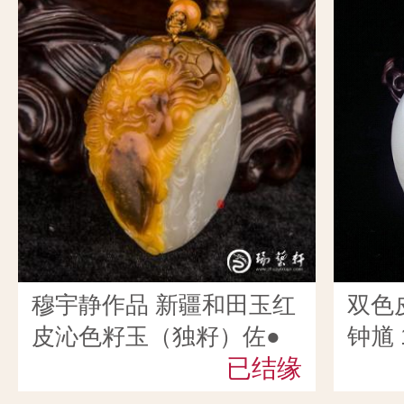
穆宇静作品 新疆和田玉红
双色
皮沁色籽玉（独籽）佐●
钟馗 
佑
已结缘