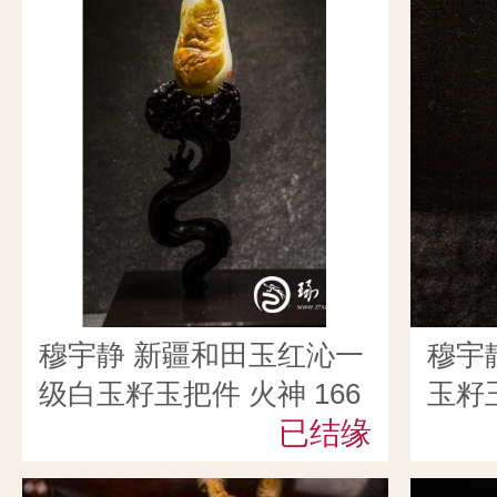
穆宇静 新疆和田玉红沁一
穆宇
级白玉籽玉把件 火神 166
玉籽玉
克
已结缘
克