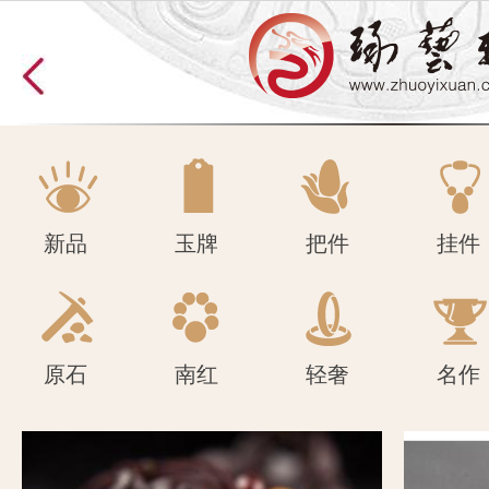
原石
南红
轻奢
名作
新品
玉牌
把件
挂件
原石
南红
轻奢
名作