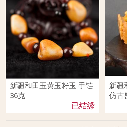
新疆和田玉黄玉籽玉 手链
新疆
36克
仿古兽
已结缘