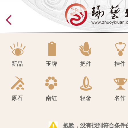
原石
南红
轻奢
名作
新品
玉牌
把件
挂件
原石
南红
轻奢
名作
抱歉，没有找到符合条件