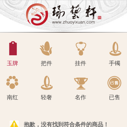
南红
轻奢
名作
已售
玉牌
把件
挂件
手镯
南红
轻奢
名作
已售
抱歉，没有找到符合条件的商品！