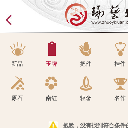
原石
南红
轻奢
名作
新品
玉牌
把件
挂件
原石
南红
轻奢
名作
抱歉，没有找到符合条件