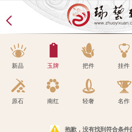
原石
南红
轻奢
名作
新品
玉牌
把件
挂件
原石
南红
轻奢
名作
抱歉，没有找到符合条件