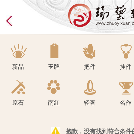
原石
南红
轻奢
名作
新品
玉牌
把件
挂件
原石
南红
轻奢
名作
抱歉，没有找到符合条件