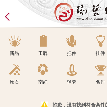
原石
南红
轻奢
名作
新品
玉牌
把件
挂件
原石
南红
轻奢
名作
抱歉，没有找到符合条件