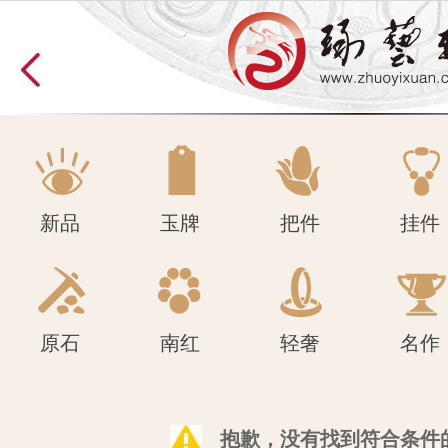
原石
南红
轻奢
名作
新品
玉牌
把件
挂件
原石
南红
轻奢
名作
抱歉，没有找到符合条件