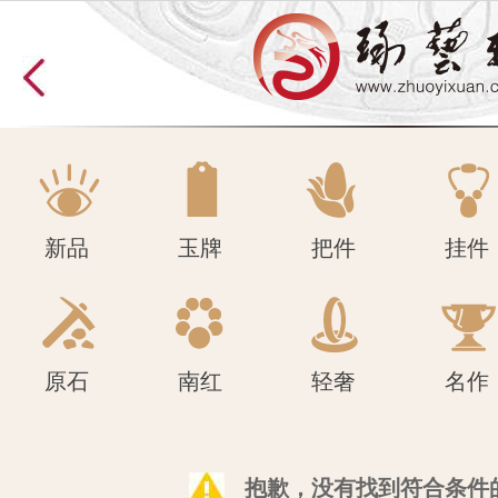
原石
南红
轻奢
名作
新品
玉牌
把件
挂件
原石
南红
轻奢
名作
抱歉，没有找到符合条件