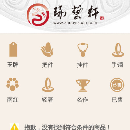
南红
轻奢
名作
已售
玉牌
把件
挂件
手镯
南红
轻奢
名作
已售
抱歉，没有找到符合条件的商品！