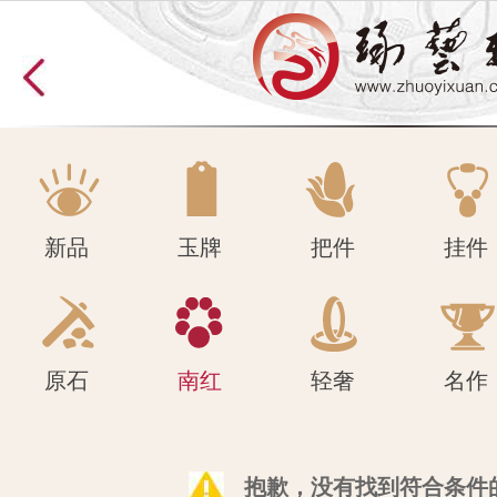
原石
南红
轻奢
名作
新品
玉牌
把件
挂件
原石
南红
轻奢
名作
抱歉，没有找到符合条件