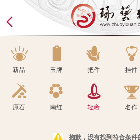
原石
南红
轻奢
名作
新品
玉牌
把件
挂件
原石
南红
轻奢
名作
抱歉，没有找到符合条件