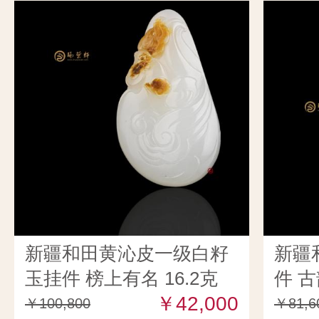
新疆和田黄沁皮一级白籽
新疆
玉挂件 榜上有名 16.2克
件 古
￥42,000
￥100,800
￥81,6