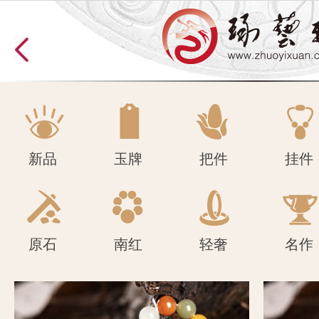
原石
南红
轻奢
名作
新品
玉牌
把件
挂件
原石
南红
轻奢
名作