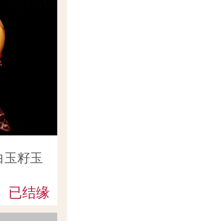
白玉籽玉
已结缘