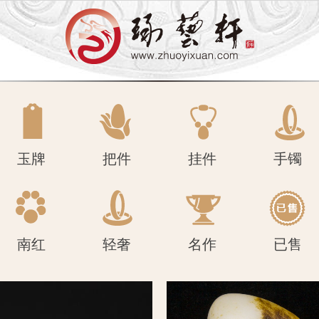
南红
轻奢
名作
已售
玉牌
把件
挂件
手镯
南红
轻奢
名作
已售