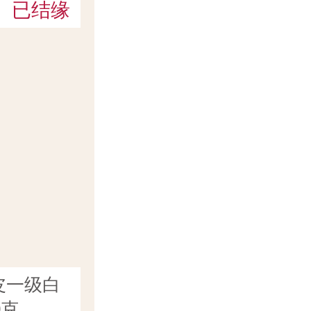
已结缘
皮一级白
0克