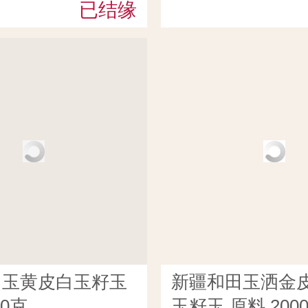
已结缘
田玉黄皮白玉籽玉
新疆和田玉洒金
00克
玉籽玉 原料 200