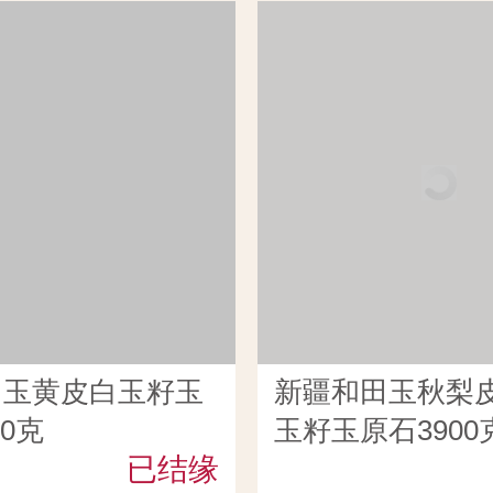
田玉黄皮白玉籽玉
新疆和田玉秋梨
00克
玉籽玉原石3900
已结缘