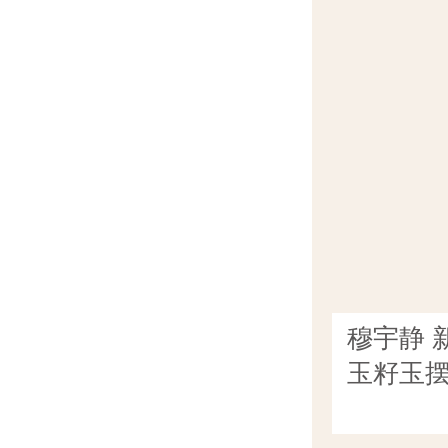
穆宇静 
玉籽玉摆件
克