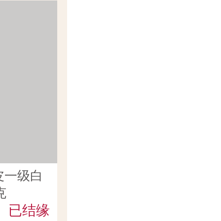
皮一级白
克
已结缘