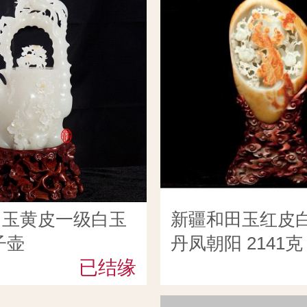
田玉黄皮一级白玉
新疆和田玉红皮
子壶
丹凤朝阳 2141克
已结缘