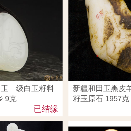
田玉一级白玉籽料
新疆和田玉黑皮
 9克
籽玉原石 1957克
已结缘