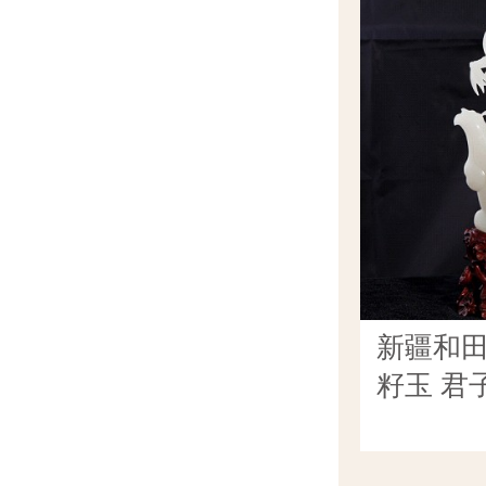
新疆和
籽玉 君