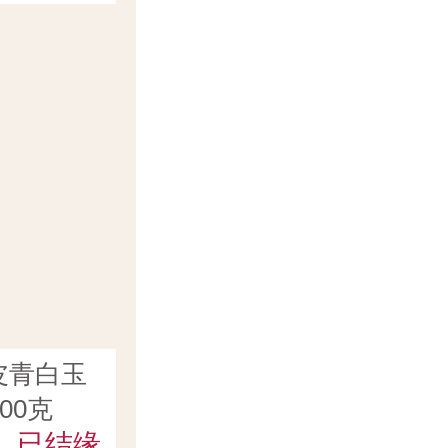
皮青白玉
00克
已结缘