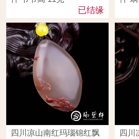
已结缘
四川凉山南红玛瑙锦红飘
四川