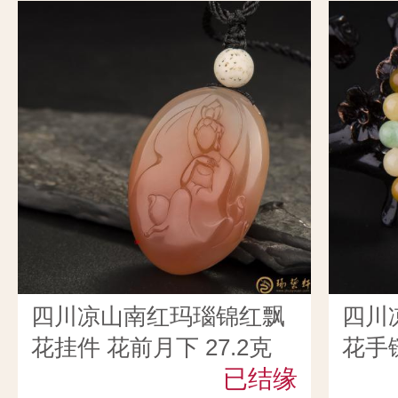
四川凉山南红玛瑙锦红飘
四川
花挂件 花前月下 27.2克
花手链
已结缘