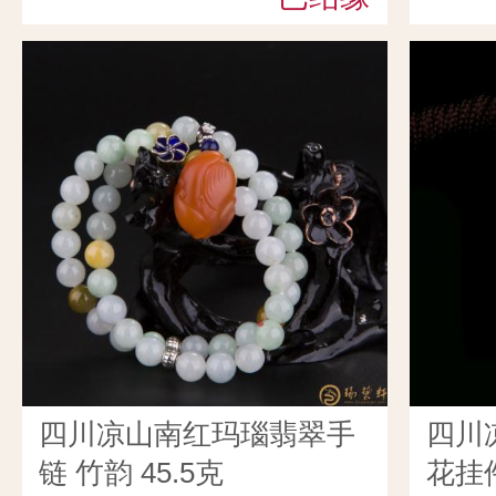
四川凉山南红玛瑙翡翠手
四川
链 竹韵 45.5克
花挂件