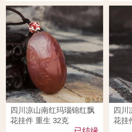
四川凉山南红玛瑙锦红飘
四川
花挂件 重生 32克
花挂件
已结缘