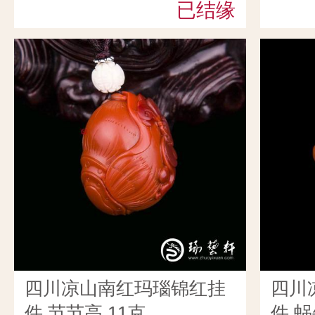
已结缘
四川凉山南红玛瑙锦红挂
四川
件 节节高 11克
件 蜗