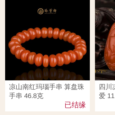
凉山南红玛瑙手串 算盘珠
四川
手串 46.8克
爱 11
已结缘