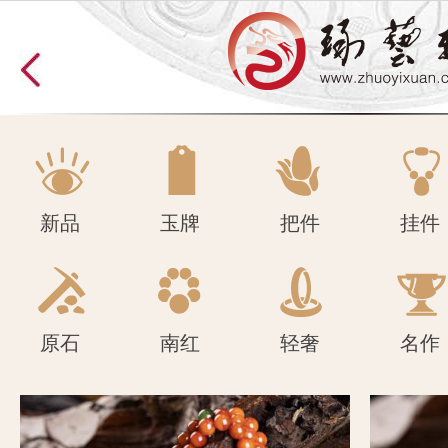
原石
南红
轻奢
名作
新品
玉牌
把件
挂件
原石
南红
轻奢
名作