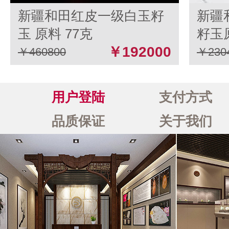
新疆和田红皮一级白玉籽
新疆
玉 原料 77克
籽玉原
￥192000
￥460800
￥230
用户登陆
支付方式
品质保证
关于我们