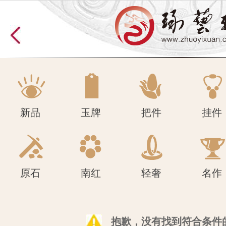
原石
南红
轻奢
名作
新品
玉牌
把件
挂件
原石
南红
轻奢
名作
抱歉，没有找到符合条件