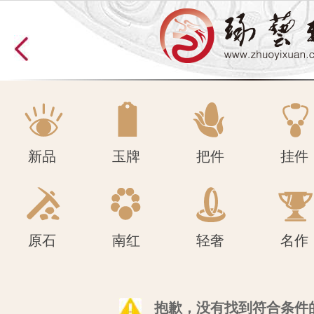
原石
南红
轻奢
名作
新品
玉牌
把件
挂件
原石
南红
轻奢
名作
抱歉，没有找到符合条件