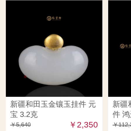
新疆和田玉金镶玉挂件 元
新疆
宝 3.2克
件 鸿
￥2,350
￥5,640
￥112,