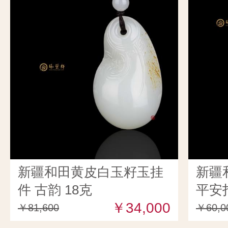
新疆和田黄皮白玉籽玉挂
新疆
件 古韵 18克
平安扣
￥34,000
￥81,600
￥60,0