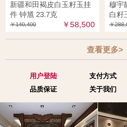
新疆和田褐皮白玉籽玉挂
穆宇
件 钟馗 23.7克
白籽玉
￥58,500
克
￥140,400
￥288,
查看更多>
用户登陆
支付方式
品质保证
关于我们