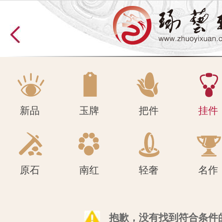
原石
南红
轻奢
名作
新品
玉牌
把件
挂件
原石
南红
轻奢
名作
抱歉，没有找到符合条件