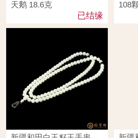
天鹅 18.6克
108颗
已结缘
新疆和田白玉籽玉手串
新疆