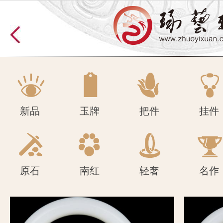
原石
南红
轻奢
名作
新品
玉牌
把件
挂件
原石
南红
轻奢
名作