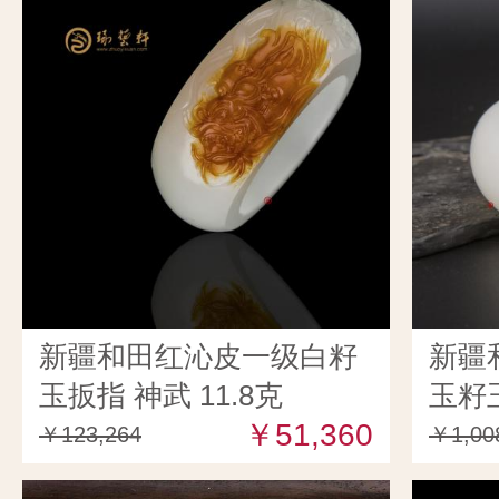
新疆和田红沁皮一级白籽
新疆
玉扳指 神武 11.8克
玉籽玉
￥51,360
￥123,264
￥1,00