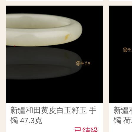
新疆和田黄皮白玉籽玉 手
新疆
镯 47.3克
镯 荷
已结缘