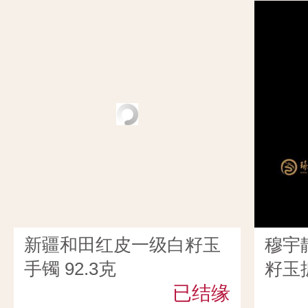
新疆和田红皮一级白籽玉
穆宇
手镯 92.3克
籽玉扳
已结缘