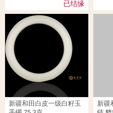
已结缘
新疆和田白皮一级白籽玉
新疆
手镯 75.3克
链 貔