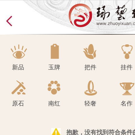
原石
南红
轻奢
名作
新品
玉牌
把件
挂件
原石
南红
轻奢
名作
抱歉，没有找到符合条件