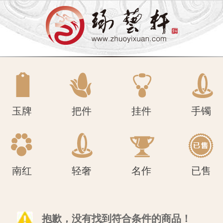
南红
轻奢
名作
已售
玉牌
把件
挂件
手镯
南红
轻奢
名作
已售
抱歉，没有找到符合条件的商品！