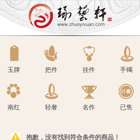
南红
轻奢
名作
已售
玉牌
把件
挂件
手镯
南红
轻奢
名作
已售
抱歉，没有找到符合条件的商品！