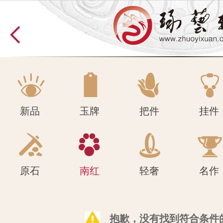
原石
南红
轻奢
名作
新品
玉牌
把件
挂件
原石
南红
轻奢
名作
抱歉，没有找到符合条件