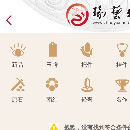
原石
南红
轻奢
名作
新品
玉牌
把件
挂件
原石
南红
轻奢
名作
抱歉，没有找到符合条件