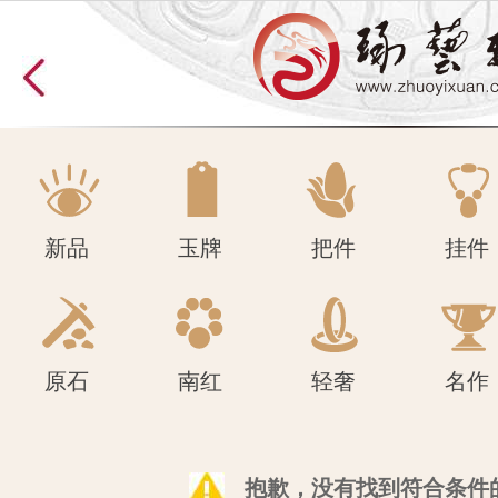
原石
南红
轻奢
名作
新品
玉牌
把件
挂件
原石
南红
轻奢
名作
抱歉，没有找到符合条件