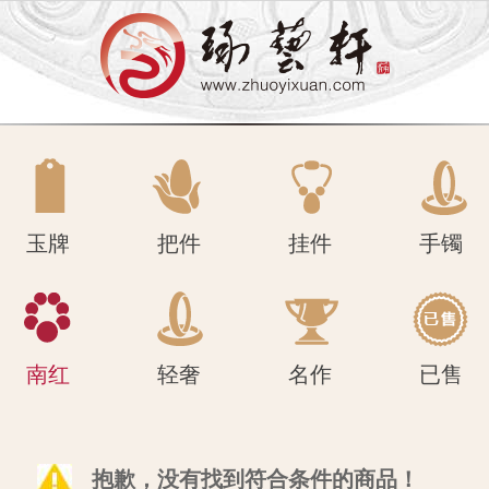
南红
轻奢
名作
已售
玉牌
把件
挂件
手镯
南红
轻奢
名作
已售
抱歉，没有找到符合条件的商品！