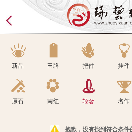
原石
南红
轻奢
名作
新品
玉牌
把件
挂件
原石
南红
轻奢
名作
抱歉，没有找到符合条件