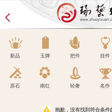
原石
南红
轻奢
名作
新品
玉牌
把件
挂件
原石
南红
轻奢
名作
抱歉，没有找到符合条件