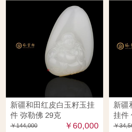
新疆和田红皮白玉籽玉挂
新疆
件 弥勒佛 29克
挂件 
￥60,000
籽）
￥144,000
￥34,5