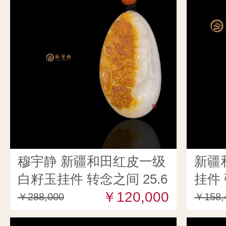
穆宇静 新疆和田红皮一级
新疆
白籽玉挂件 转念之间 25.6
挂件 
克
￥120,000
￥288,000
￥158,