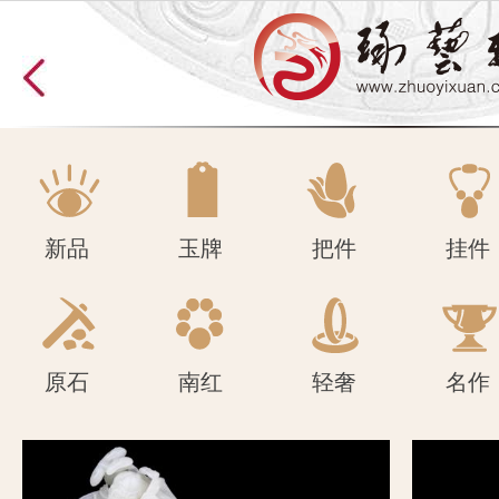
原石
南红
轻奢
名作
新品
玉牌
把件
挂件
原石
南红
轻奢
名作