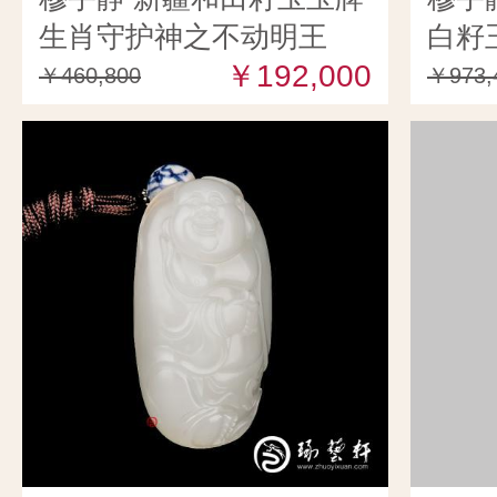
生肖守护神之不动明王
白籽
59.5克
￥192,000
籽） 
￥460,800
￥973,