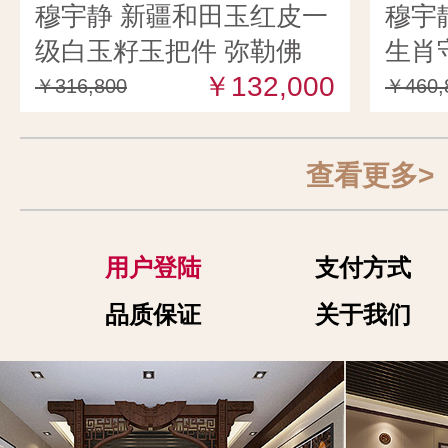
穆宇静 新疆和田玉红皮一
穆宇
级白玉籽玉把件 弥勒佛
生肖
51克
￥132,000
克
￥316,800
￥460,
查看更多>
用户登陆
支付方式
品质保证
关于我们