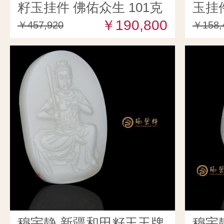
籽玉挂件 佛佑众生 101克
玉挂件
￥190,800
￥457,920
￥158,
穆宇静 新疆和田籽玉玉牌
穆宇