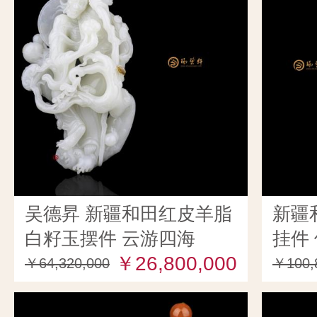
吴德昇 新疆和田红皮羊脂
新疆
白籽玉摆件 云游四海
挂件 
817.5克
￥26,800,000
￥64,320,000
￥100,