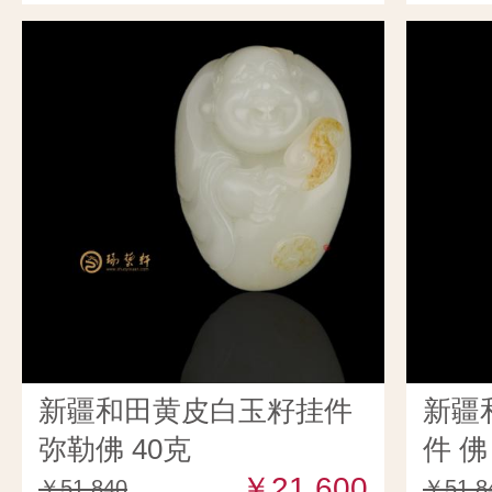
新疆和田黄皮白玉籽挂件
新疆
弥勒佛 40克
件 佛 
￥21,600
￥51,840
￥51,8