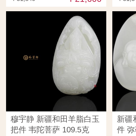
穆宇静 新疆和田羊脂白玉
新疆
把件 韦陀菩萨 109.5克
件 弥