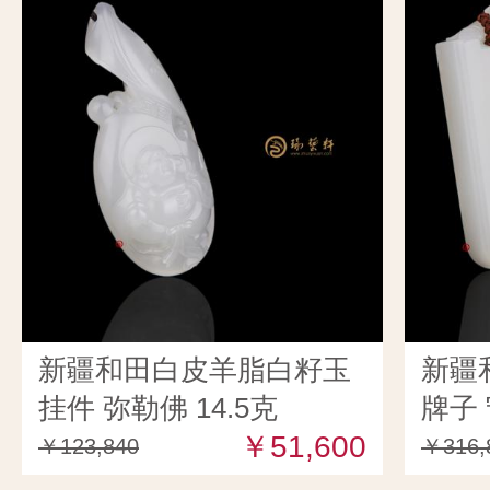
新疆和田白皮羊脂白籽玉
新疆
挂件 弥勒佛 14.5克
牌子 
￥51,600
￥123,840
￥316,