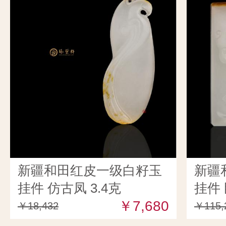
新疆和田红皮一级白籽玉
新疆
挂件 仿古凤 3.4克
挂件 
￥7,680
￥18,432
￥115,