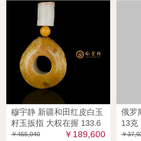
穆宇静 新疆和田红皮白玉
俄罗
籽玉扳指 大权在握 133.6
13克
克
￥189,600
￥455,040
￥37,9