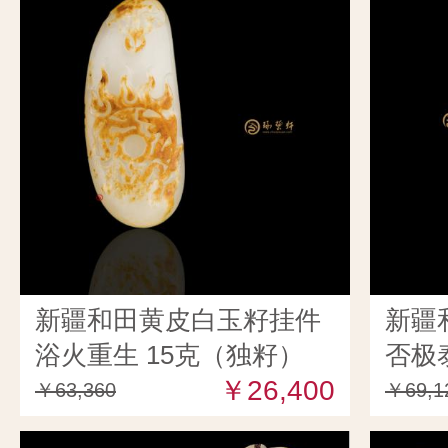
新疆和田黄皮白玉籽挂件
新疆
浴火重生 15克（独籽）
否极
￥26,400
￥63,360
￥69,1