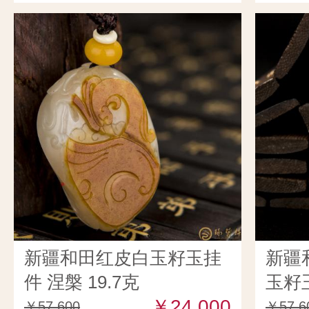
新疆和田红皮白玉籽玉挂
新疆
件 涅槃 19.7克
玉籽
￥24,000
籽） 
￥57,600
￥57,6