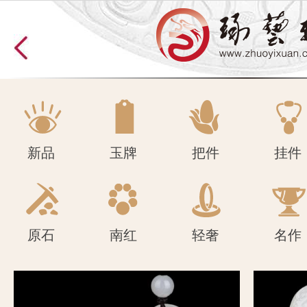
原石
南红
轻奢
名作
新品
玉牌
把件
挂件
原石
南红
轻奢
名作