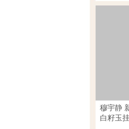
穆宇静 
白籽玉挂件