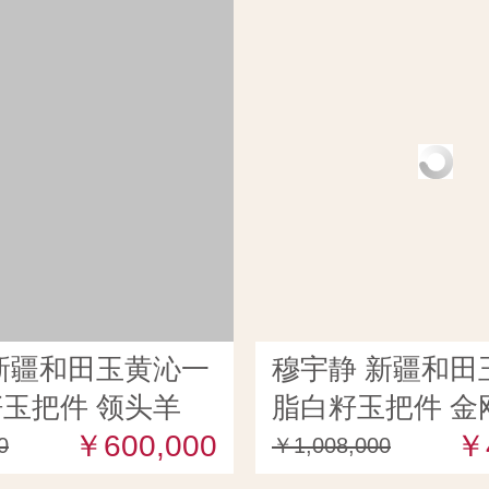
新疆和田玉黄沁一
穆宇静 新疆和田
玉把件 领头羊
脂白籽玉把件 金
107克
￥600,000
（独籽） 93克
￥
0
￥1,008,000