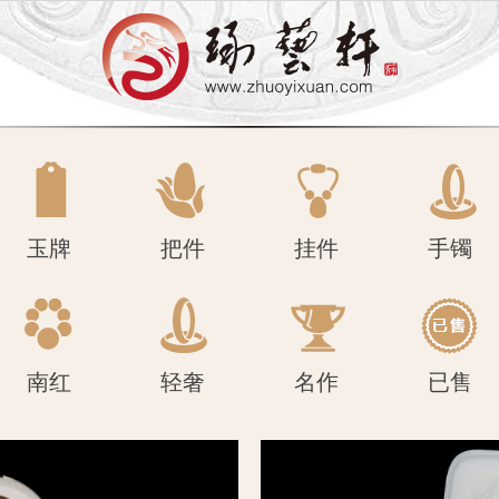
南红
轻奢
名作
已售
玉牌
把件
挂件
手镯
南红
轻奢
名作
已售