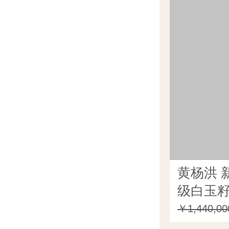
黄杨洪 
级白玉籽
（独籽） 
￥1,440,00