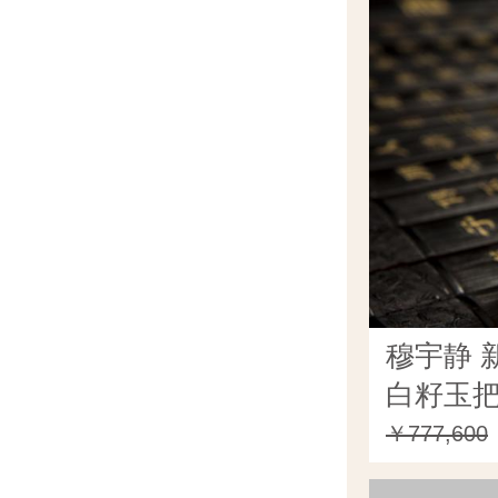
穆宇静 
白籽玉把
￥777,600