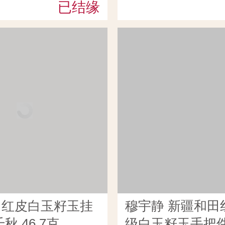
已结缘
田红皮白玉籽玉挂
穆宇静 新疆和田
秋 46.7克
级白玉籽玉手把件