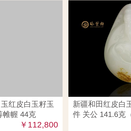
田玉红皮白玉籽玉
新疆和田红皮白
筹帷幄 44克
件 关公 141.6
￥112,800