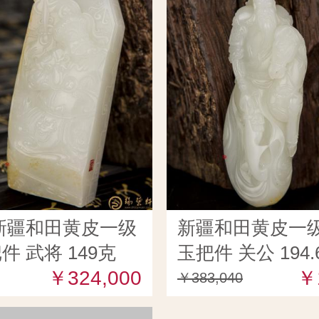
新疆和田黄皮一级
新疆和田黄皮一
件 武将 149克
玉把件 关公 194.
￥324,000
￥
￥383,040