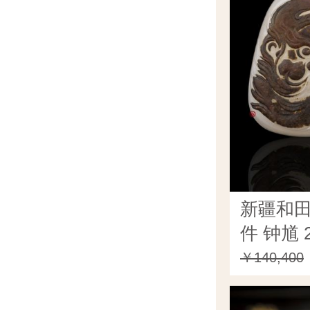
新疆和
件 钟馗 2
￥140,400