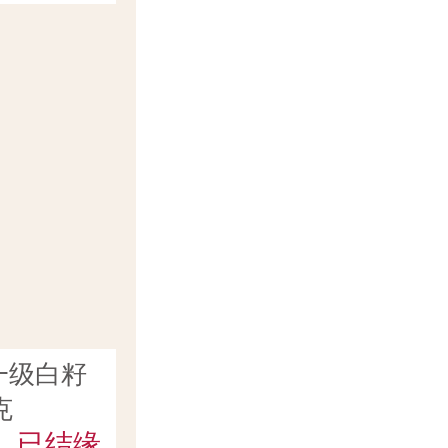
一级白籽
克
已结缘