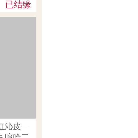
已结缘
红沁皮一
 哼哈二