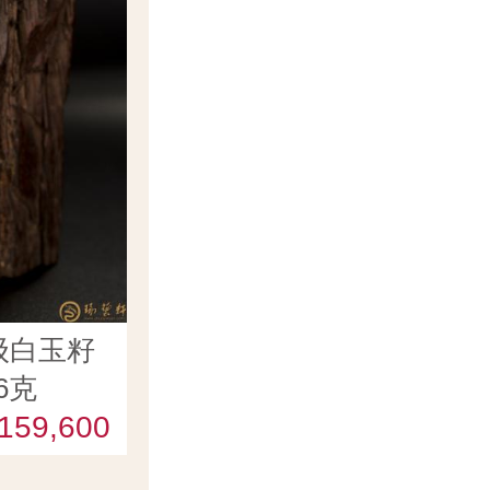
级白玉籽
6克
159,600