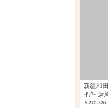
新疆和
把件 运
￥270,720