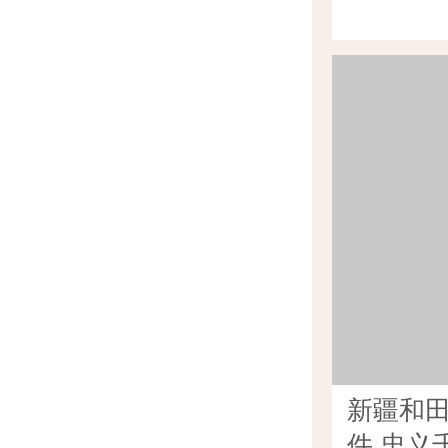
新疆和
件 忠义千