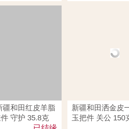
新疆和田红皮羊脂
新疆和田洒金皮
 守护 35.8克
玉把件 关公 150
已结缘