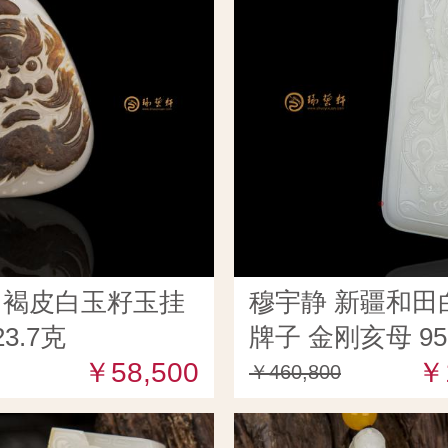
田褐皮白玉籽玉挂
穆宇静 新疆和田
3.7克
牌子 金刚亥母 9
￥58,500
￥
￥460,800