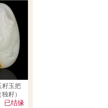
玉籽玉把
克（独籽）
已结缘