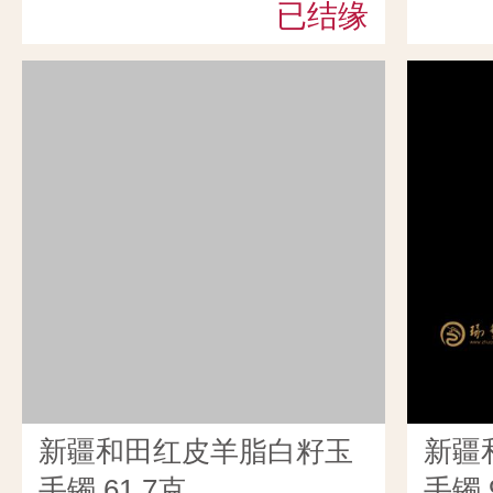
已结缘
新疆和田红皮羊脂白籽玉
新疆
手镯 61.7克
手镯 