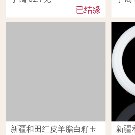
已结缘
新疆和田红皮羊脂白籽玉
新疆