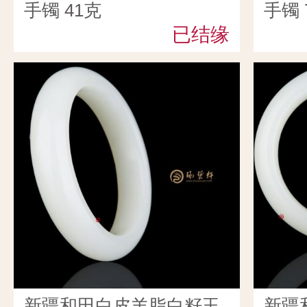
手镯 41克
手镯 
已结缘
新疆和田白皮羊脂白籽玉
新疆