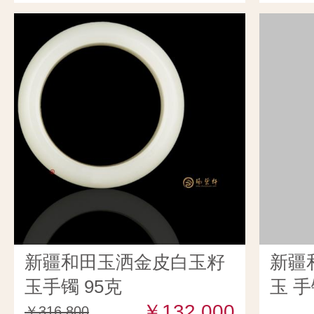
新疆和田玉洒金皮白玉籽
新疆
玉手镯 95克
玉 手
￥132,000
￥316,800