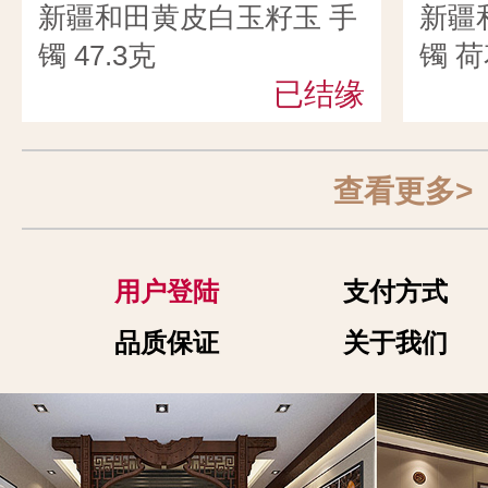
新疆和田黄皮白玉籽玉 手
新疆
镯 47.3克
镯 荷
已结缘
查看更多>
用户登陆
支付方式
品质保证
关于我们