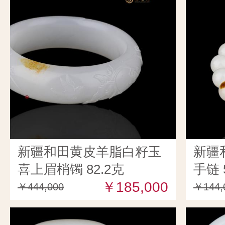
新疆和田黄皮羊脂白籽玉
新疆
喜上眉梢镯 82.2克
手链 
￥185,000
￥444,000
￥144,