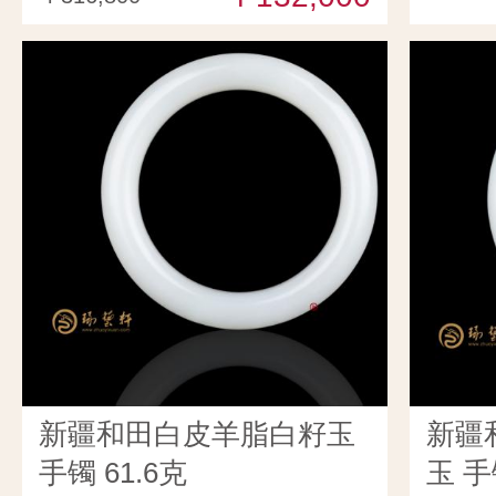
新疆和田白皮羊脂白籽玉
新疆
手镯 61.6克
玉 手