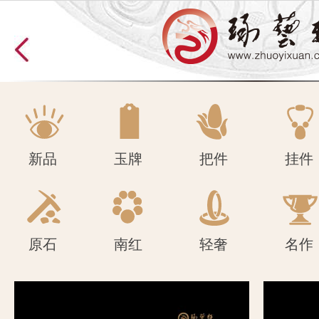
原石
南红
轻奢
名作
新品
玉牌
把件
挂件
原石
南红
轻奢
名作