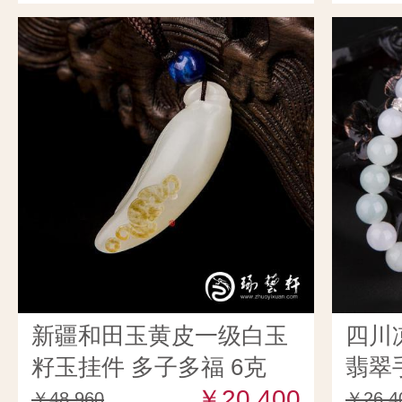
新疆和田玉黄皮一级白玉
四川
籽玉挂件 多子多福 6克
翡翠手
￥20,400
￥48,960
￥26,4