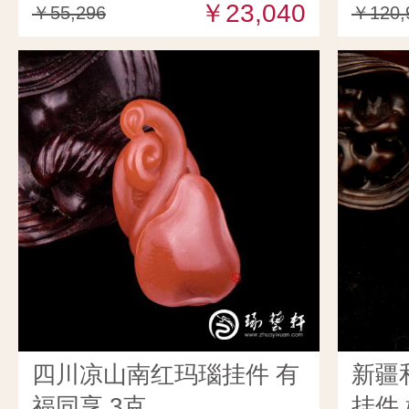
￥23,040
克
￥55,296
￥120,
四川凉山南红玛瑙挂件 有
新疆
福同享 3克
挂件 