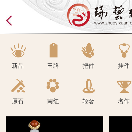
原石
南红
轻奢
名作
新品
玉牌
把件
挂件
原石
南红
轻奢
名作