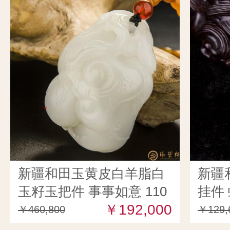
新疆和田玉黄皮白羊脂白
新疆
玉籽玉把件 事事如意 110
挂件 
克
￥192,000
￥460,800
￥129,