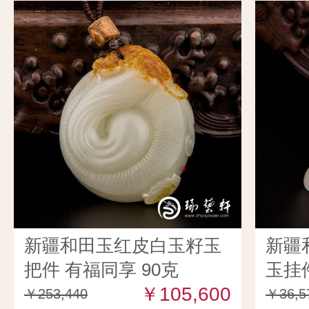
新疆和田玉红皮白玉籽玉
新疆
把件 有福同享 90克
玉挂件
￥105,600
￥253,440
￥36,5