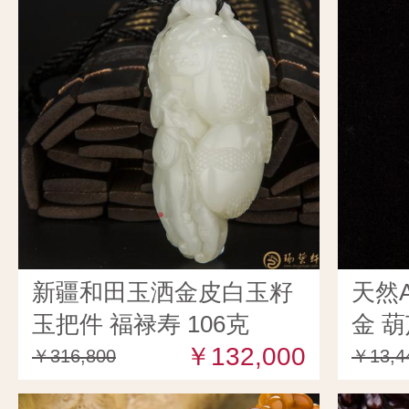
新疆和田玉洒金皮白玉籽
天然
玉把件 福禄寿 106克
金 葫
￥132,000
￥316,800
￥13,4