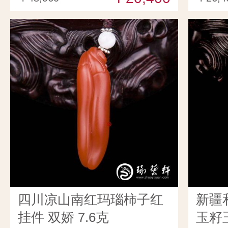
四川凉山南红玛瑙柿子红
新疆
挂件 双娇 7.6克
玉籽