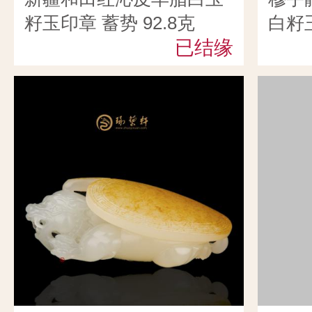
籽玉印章 蓄势 92.8克
白籽
已结缘
114.