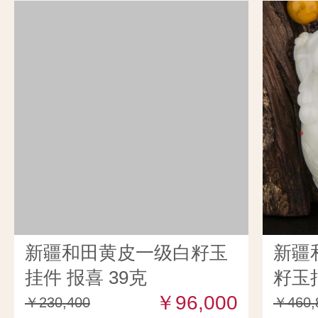
新疆和田黄皮一级白籽玉
新疆
挂件 报喜 39克
籽玉把
￥96,000
￥230,400
￥460,