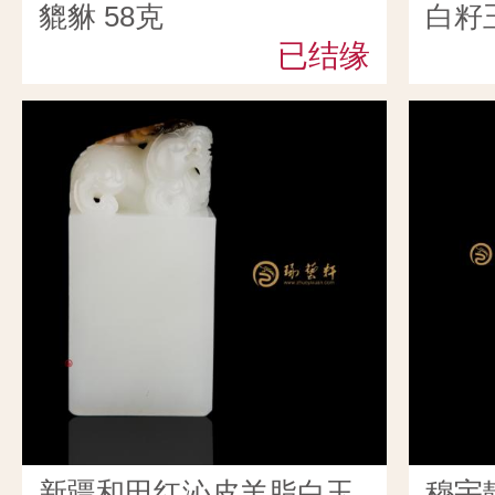
貔貅 58克
白籽玉
已结缘
克
新疆和田红沁皮羊脂白玉
穆宇