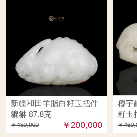
新疆和田羊脂白籽玉把件
穆宇
貔貅 87.8克
籽玉把
￥200,000
￥480,000
￥460,