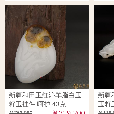
新疆和田玉红沁羊脂白玉
新疆
籽玉挂件 呵护 43克
玉籽
￥319,200
克
￥766,080
￥118,