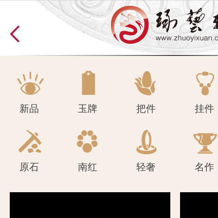
原石
南红
轻奢
名作
新品
玉牌
把件
挂件
原石
南红
轻奢
名作