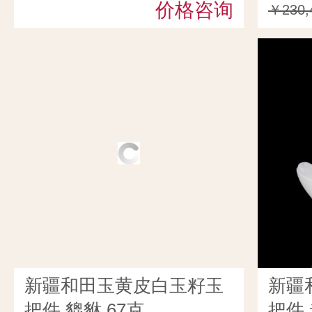
价格咨询
￥230,
新疆和田玉黄皮白玉籽玉
新疆
把件 貔貅 67克
把件 