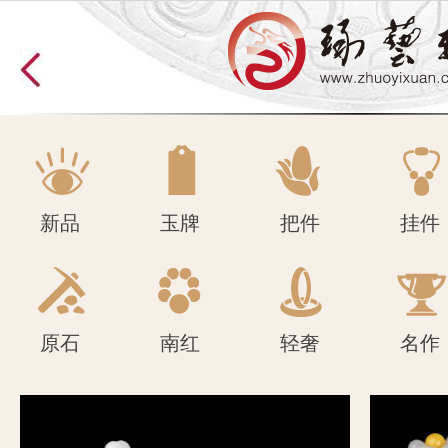
原石
南红
轻奢
名作
新品
玉牌
把件
挂件
原石
南红
轻奢
名作