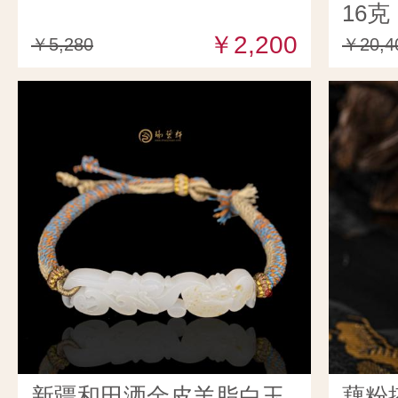
16克
￥2,200
￥5,280
￥20,4
新疆和田洒金皮羊脂白玉
藕粉