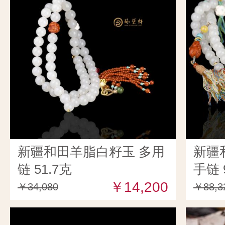
新疆和田羊脂白籽玉 多用
新疆
链 51.7克
手链 
￥14,200
￥34,080
￥88,3