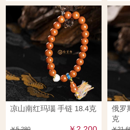
凉山南红玛瑙 手链 18.4克
俄罗
克
￥2,200
￥5,280
￥21,6