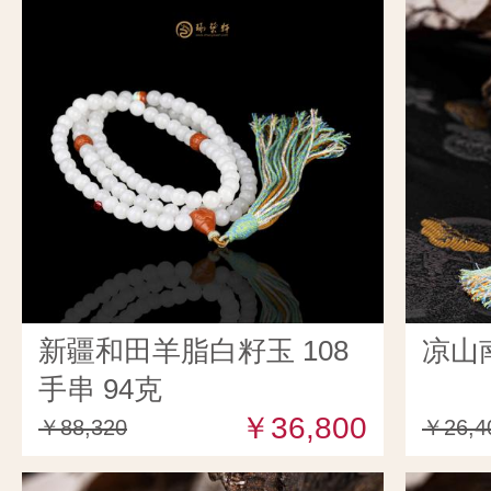
新疆和田羊脂白籽玉 108
凉山
手串 94克
￥36,800
￥88,320
￥26,4