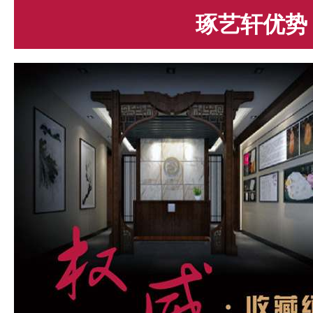
琢艺轩优势