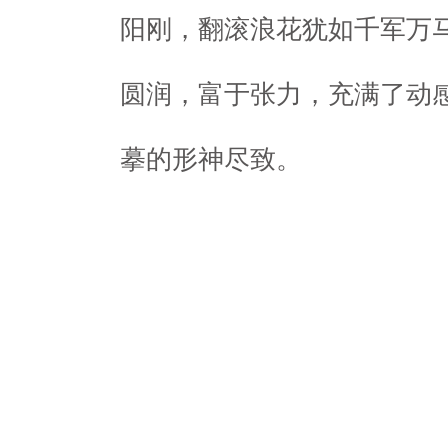
阳刚，翻滚浪花犹如千军万
圆润，富于张力，充满了动
摹的形神尽致。