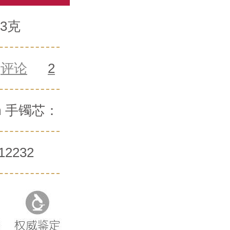
3克
评论
2
mm 手镯芯：
12232