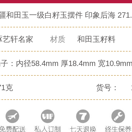
疆和田玉一级白籽玉摆件 印象后海 271.
琢艺轩名家
材质
和田玉籽料
子：内径58.4mm 厚18.4mm 宽10.9
17.2mm 印章：83.5mm 24mm 18.2mm
71克
货号：