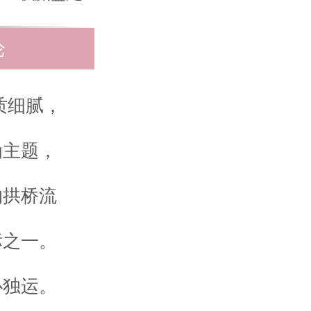
论
玉质细腻，
为主题，
的拱桥流
标之一。
心独运。