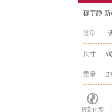
穆宇静 新
类型
尺寸
镯
56.4mm 
重量
2