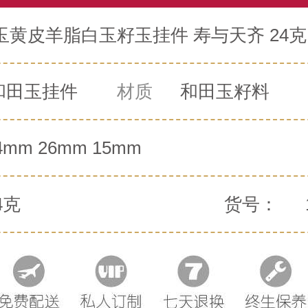
玉黄皮羊脂白玉籽玉挂件 寿与天齐 24克
和田玉挂件
材质
和田玉籽料
4mm 26mm 15mm
4克
货号：