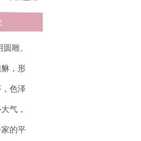
论
用圆雕、
貔貅，形
序，色泽
朴大气，
合家的平