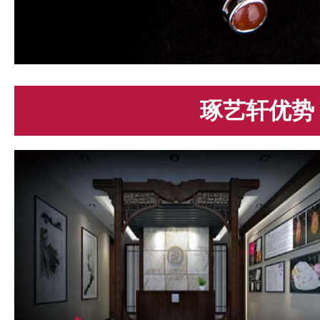
琢艺轩优势