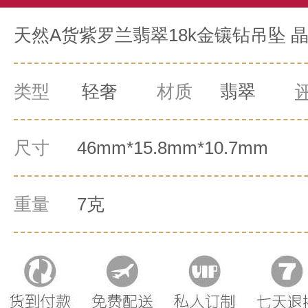
天然A货紫罗兰翡翠18k金镶钻吊坠 晶肌
类型
轻奢
材质
翡翠
尺寸
46mm*15.8mm*10.7mm
重量
7克