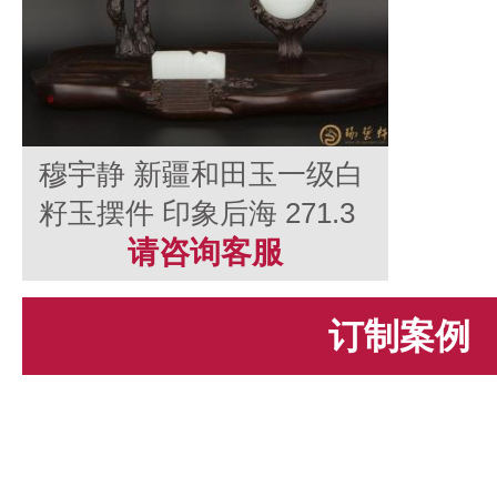
穆宇静 新疆和田玉一级白
籽玉摆件 印象后海 271.3
克
请咨询客服
订制案例