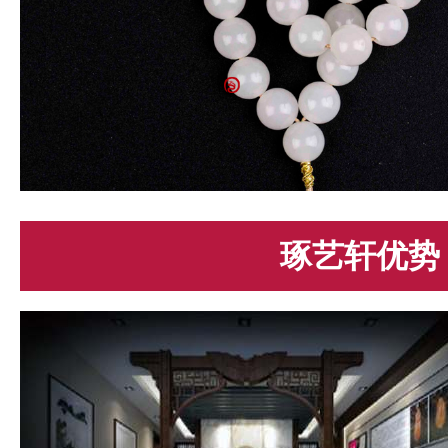
琢艺轩优势