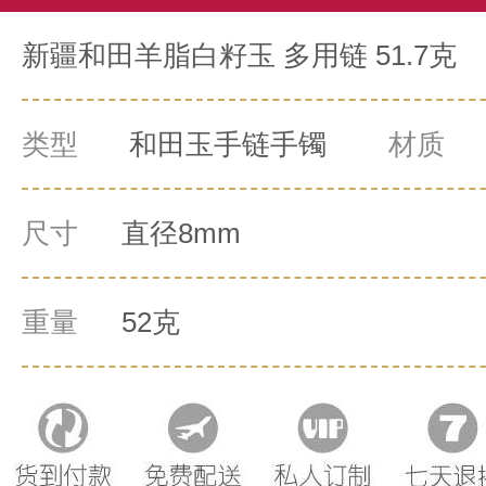
新疆和田羊脂白籽玉 多用链 51.7克
类型
和田玉手链手镯
材质
0
尺寸
直径8mm
重量
52克