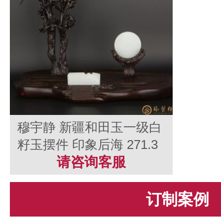
穆宇静 新疆和田玉一级白
籽玉摆件 印象后海 271.3
克
请咨询客服
订制案例