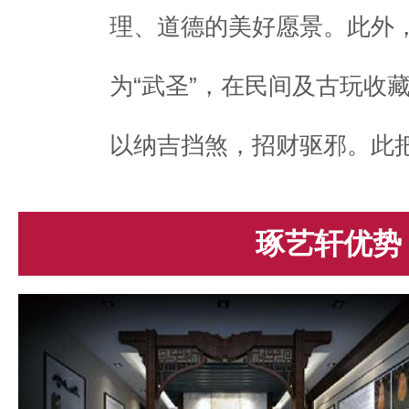
理、道德的美好愿景。此外
为“武圣”，在民间及古玩收
以纳吉挡煞，招财驱邪。此
琢艺轩优势